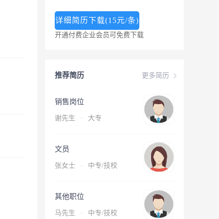
详细简历下载(15元/条)
开通付费企业会员可免费下载
推荐简历
更多简历
销售岗位
谢先生
·
大专
文员
张女士
·
中专/技校
其他职位
马先生
·
中专/技校